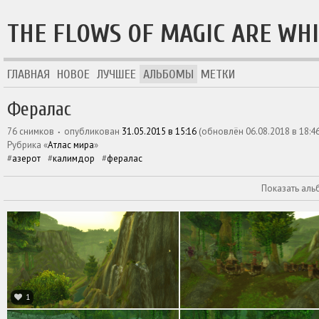
THE FLOWS OF MAGIC ARE WH
ГЛАВНАЯ
НОВОЕ
ЛУЧШЕЕ
АЛЬБОМЫ
МЕТКИ
Фералас
76 снимков
опубликован
31.05.2015 в 15:16
(обновлён
06.08.2018 в 18:4
рубрика «
Атлас мира
»
азерот
калимдор
фералас
Показать аль