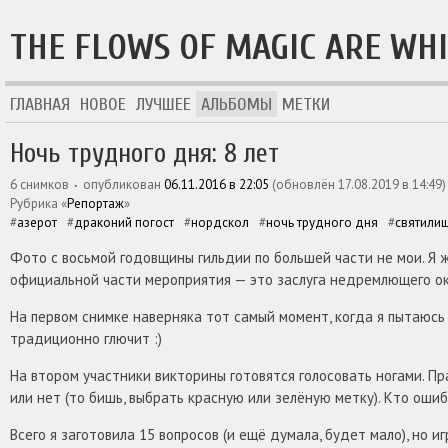
THE FLOWS OF MAGIC ARE WH
ГЛАВНАЯ
НОВОЕ
ЛУЧШЕЕ
АЛЬБОМЫ
МЕТКИ
Ночь трудного дня: 8 лет
6 снимков
опубликован
06.11.2016 в 22:05
(обновлён
17.08.2019 в 14:49
)
рубрика «
Репортаж
»
азерот
драконий погост
нордскол
ночь трудного дня
святили
Фото с восьмой годовщины гильдии по большей части не мои. Я ж
официальной части мероприятия — это заслуга недремлющего ока
На первом снимке наверняка тот самый момент, когда я пытаюсь
традиционно глючит :)
На втором участники викторины готовятся голосовать ногами. Пр
или нет (то бишь, выбрать красную или зелёную метку). Кто оши
Всего я заготовила 15 вопросов (и ещё думала, будет мало), но иг