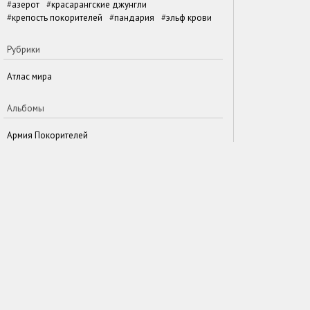
азерот
красарангские джунгли
крепость покорителей
пандария
эльф крови
Рубрики
Атлас мира
Альбомы
Армия Покорителей