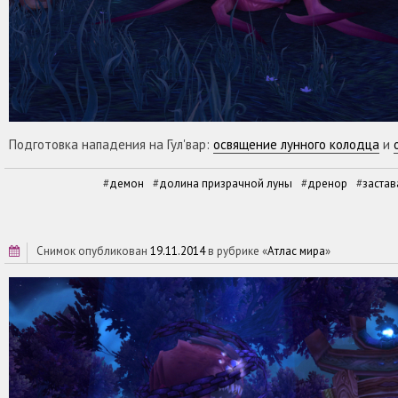
Подготовка нападения на Гул'вар:
освящение лунного колодца
и
демон
долина призрачной луны
дренор
заста
снимок опубликован
19.11.2014
в рубрике «
Атлас мира
»