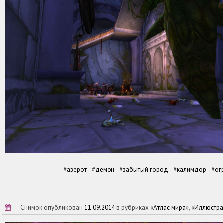
азерот
демон
забытый город
калимдор
ог
снимок опубликован
11.09.2014
в рубриках «
Атлас мира
», «
Иллюстра