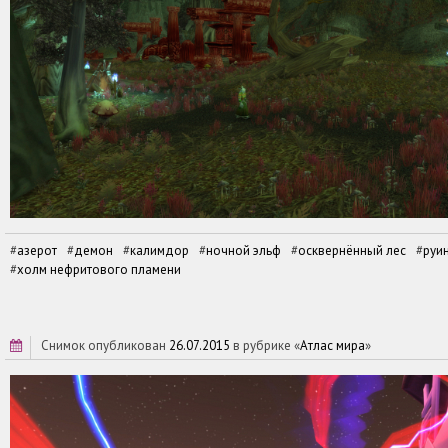
азерот
демон
калимдор
ночной эльф
осквернённый лес
руи
холм нефритового пламени
снимок опубликован
26.07.2015
в рубрике «
Атлас мира
»