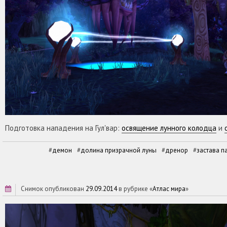
Подготовка нападения на Гул'вар:
освящение лунного колодца
и
демон
долина призрачной луны
дренор
застава 
снимок опубликован
29.09.2014
в рубрике «
Атлас мира
»