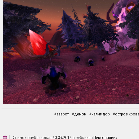
азерот
демон
калимдор
остров кров
снимок опубликован
30.03.2015
в рубрике «
Персоналии
»