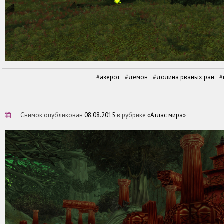
азерот
демон
долина рваных ран
снимок опубликован
08.08.2015
в рубрике «
Атлас мира
»