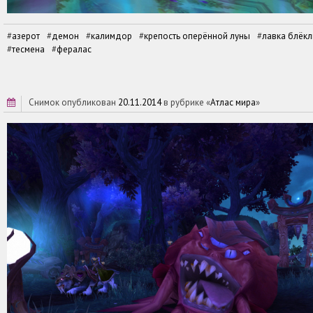
азерот
демон
калимдор
крепость оперённой луны
лавка блёкл
тесмена
фералас
снимок опубликован
20.11.2014
в рубрике «
Атлас мира
»