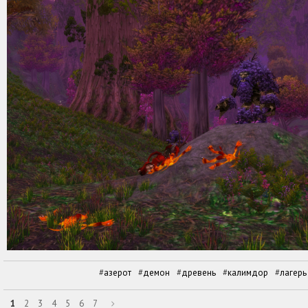
азерот
демон
древень
калимдор
лагерь
1
2
3
4
5
6
7
