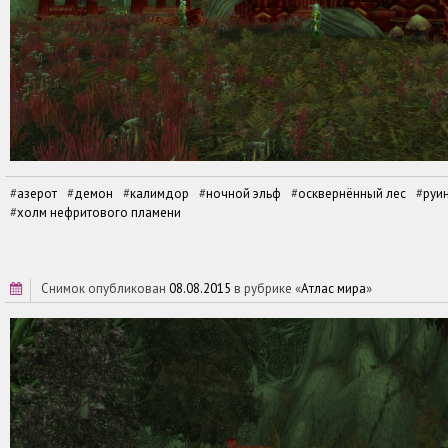
азерот
демон
калимдор
ночной эльф
осквернённый лес
руи
холм нефритового пламени
снимок опубликован
08.08.2015
в рубрике «
Атлас мира
»