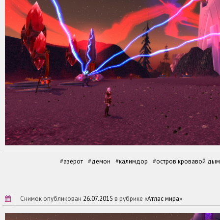
азерот
демон
калимдор
остров кровавой дым
снимок опубликован
26.07.2015
в рубрике «
Атлас мира
»