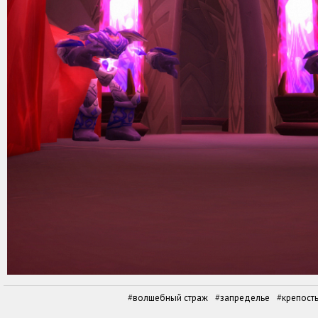
волшебный страж
запределье
крепость