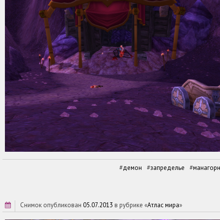
демон
запределье
манагорн
снимок опубликован
05.07.2013
в рубрике «
Атлас мира
»