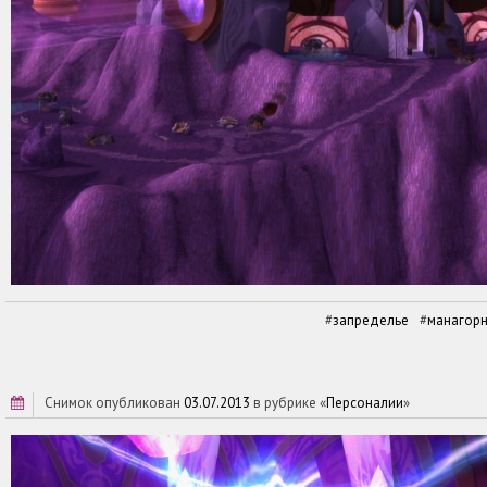
запределье
манагорн
снимок опубликован
03.07.2013
в рубрике «
Персоналии
»