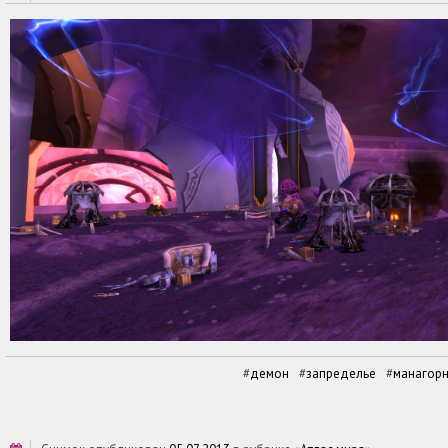
демон
запределье
манагорн