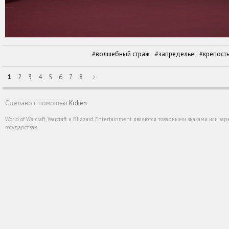
волшебный страж
запределье
крепость
1
2
3
4
5
6
7
8

Сделано с помощью
Koken
World of Warcraft, Warcraft и Blizzard Entertainment являются товарными знаками или 
государствах.