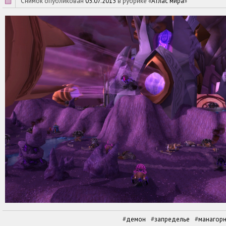
снимок опубликован
05.07.2013
в рубрике «
Атлас мира
»
демон
запределье
манагорн