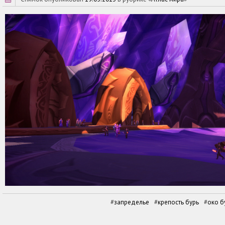
запределье
крепость бурь
око б