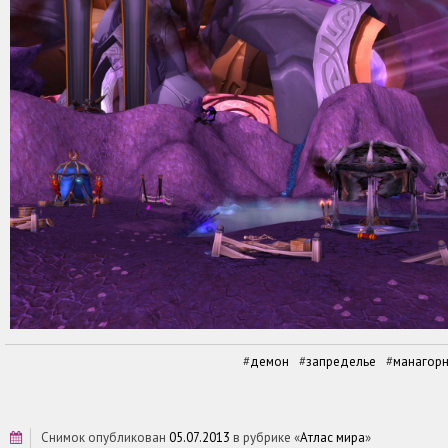
демон
запределье
манагорн
снимок опубликован
05.07.2013
в рубрике «
Атлас мира
»