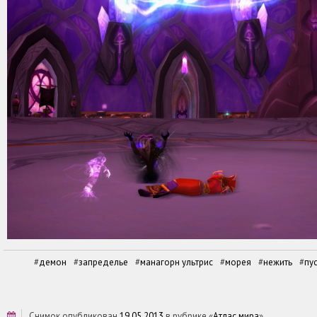
демон
запределье
манагорн ультрис
морея
нежить
пу
снимок опубликован
19.05.2013
в рубрике «
Атлас мира
»