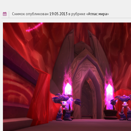
снимок опубликован
19.05.2013
в рубрике «
Атлас мира
»