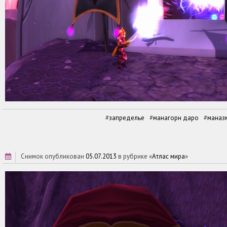
запределье
манагорн даро
маназ
снимок опубликован
05.07.2013
в рубрике «
Атлас мира
»